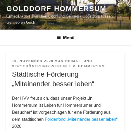
Zum
GOLDDORF HOMMERSUM
Inhalt
Erntedankdorf zwischen Goch und Gennep / Oogstdorp tussen
springen
Gennep en Goch
Menü
VERÖFFENTLICHT
19. NOVEMBER 2020
VON
HEIMAT- UND
AM
VERSCHÖNERUNGSVEREIN E.V. HOMMERSUM
Städtische Förderung
„Miteinander besser leben“
Der HVV freut sich, dass unser Projekt „In
Hommersum ist Leben für Hommersumer und
Besucher“ ist vorgeschlagen für eine Förderung aus
dem städtischen
Förderfond „Miteinander besser leben“
2020.