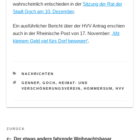
wahrscheinlich entschieden in der
Sitzung der Rat der
Stadt Goch am 10. Dezember
.
Ein ausführlicher Bericht über der HVV Antrag erschien
auch in der Rheinische Post von 17. November:
„Mit
kleinem Geld viel fürs Dorf bewegen“
.
KATEGORIEN
NACHRICHTEN
SCHLAGWÖRTER
GENNEP
,
GOCH
,
HEIMAT- UND
VERSCHÖNERUNGSVEREIN
,
HOMMERSUM
,
HVV
Beitragsnavigation
Vorheriger
ZURÜCK
Beitrag
Der etwas andere fahrende Weihnachtsbasar