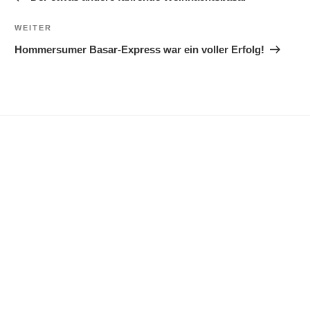
Nächster
WEITER
Beitrag
Hommersumer Basar-Express war ein voller Erfolg!