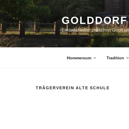
Zum
Inhalt
springen
GOLDDORF
Erntedankdorf zwischen Goch u
Hommersum
Tradition
TRÄGERVEREIN ALTE SCHULE