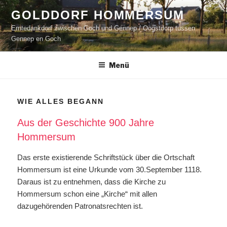
Zum
GOLDDORF HOMMERSUM
Inhalt
Erntedankdorf zwischen Goch und Gennep / Oogstdorp tussen
springen
Gennep en Goch
Menü
WIE ALLES BEGANN
Aus der Geschichte 900 Jahre
Hommersum
Das erste existierende Schriftstück über die Ortschaft
Hommersum ist eine Urkunde vom 30.September 1118.
Daraus ist zu entnehmen, dass die Kirche zu
Hommersum schon eine „Kirche“ mit allen
dazugehörenden Patronatsrechten ist.