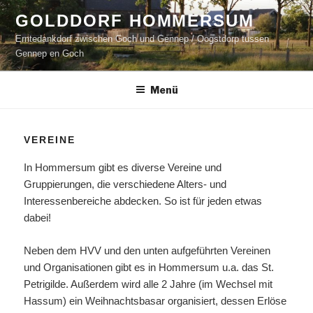
Zum
GOLDDORF HOMMERSUM
Inhalt
Erntedankdorf zwischen Goch und Gennep / Oogstdorp tussen
springen
Gennep en Goch
Menü
VEREINE
In Hommersum gibt es diverse Vereine und
Gruppierungen, die verschiedene Alters- und
Interessenbereiche abdecken. So ist für jeden etwas
dabei!
Neben dem HVV und den unten aufgeführten Vereinen
und Organisationen gibt es in Hommersum u.a. das St.
Petrigilde. Außerdem wird alle 2 Jahre (im Wechsel mit
Hassum) ein Weihnachtsbasar organisiert, dessen Erlöse