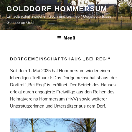
Zum
GOLDDORF HOMMERSUM
Inhalt
Erntedankdorf zwischen Goch und Gennep / Oogstdorp tussen
springen
Gennep en Goch
Menü
DORFGEMEINSCHAFTSHAUS „BEI REGI“
Seit dem 1. Mai 2025 hat Hommersum wieder einen
lebendigen Treffpunkt: Das Dorfgemeinschaftshaus, der
Dorftreff „Bei Regi“ ist eröffnet. Der Betrieb des Hauses
erfolgt durch engagierte Freiwillige aus den Reihen des
Heimatvereins Hommersum (HVV) sowie weiterer
Unterstützerinnen und Unterstützer aus dem Dorf.