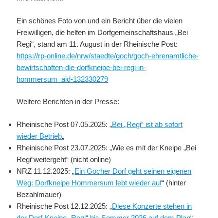
Ein schönes Foto von und ein Bericht über die vielen
Freiwilligen, die helfen im Dorfgemeinschaftshaus „Bei
Regi“, stand am 11. August in der Rheinische Post:
https://rp-online.de/nrw/staedte/goch/goch-ehrenamtliche-
bewirtschaften-die-dorfkneipe-bei-regi-in-
hommersum_aid-132330279
Weitere Berichten in der Presse:
Rheinische Post 07.05.2025: „
Bei „Regi“ ist ab sofort
wieder Betrieb
„
Rheinische Post 23.07.2025: „Wie es mit der Kneipe „Bei
Regi“weitergeht“ (nicht online)
NRZ 11.12.2025: „
Ein Gocher Dorf geht seinen eigenen
Weg: Dorfkneipe Hommersum lebt wieder auf
“ (hinter
Bezahlmauer)
Rheinische Post 12.12.2025: „
Diese Konzerte stehen in
der Dorf-Kneipe „Regi“ bis Sommer 2026 auf dem Plan
“