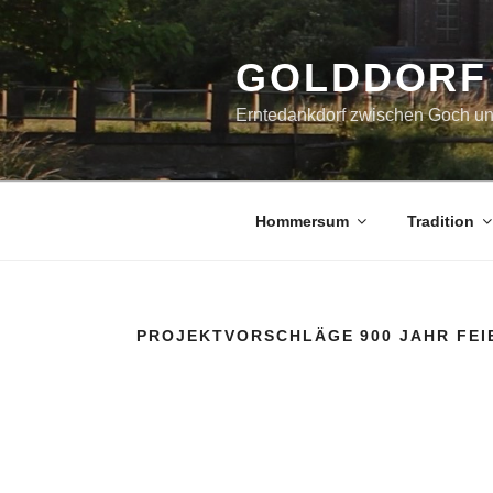
Zum
Inhalt
springen
GOLDDORF
Erntedankdorf zwischen Goch u
Hommersum
Tradition
PROJEKTVORSCHLÄGE 900 JAHR FEI