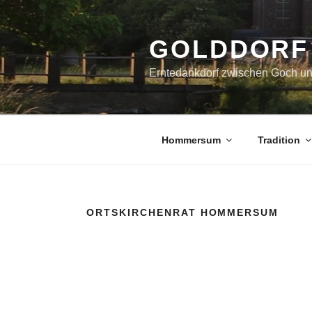
Zum
Inhalt
springen
GOLDDORF
Erntedankdorf zwischen Goch u
Hommersum
Tradition
ORTSKIRCHENRAT HOMMERSUM