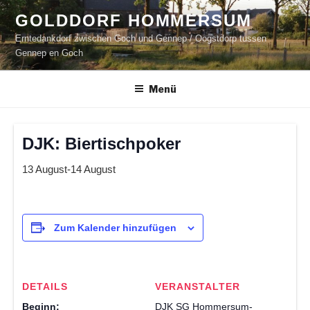
Zum
GOLDDORF HOMMERSUM
Inhalt
Erntedankdorf zwischen Goch und Gennep / Oogstdorp tussen
springen
Gennep en Goch
Menü
DJK: Biertischpoker
13 August
-
14 August
Zum Kalender hinzufügen
DETAILS
VERANSTALTER
Beginn:
DJK SG Hommersum-