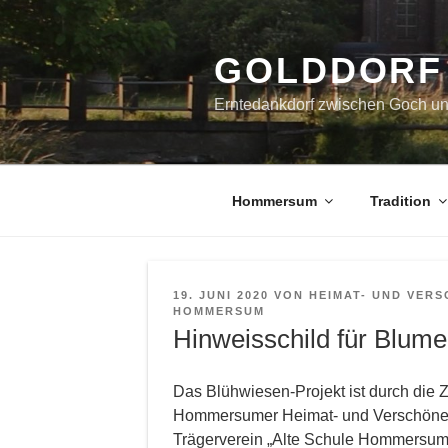
Zum
Inhalt
springen
GOLDDORF
Erntedankdorf zwischen Goch u
Hommersum
Tradition
VERÖFFENTLICHT
19. JUNI 2020
VON
HEIMAT- UND VERS
AM
HOMMERSUM
Hinweisschild für Blum
Das Blühwiesen-Projekt ist durch di
Hommersumer Heimat- und Verschöne
Trägerverein „Alte Schule Hommersum