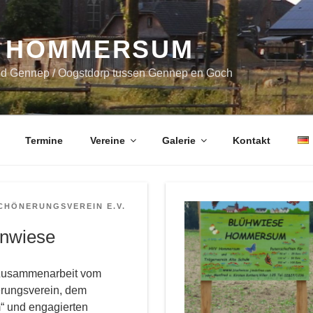
 HOMMERSUM
nd Gennep / Oogstdorp tussen Gennep en Goch
Termine
Vereine
Galerie
Kontakt
CHÖNERUNGSVEREIN E.V.
enwiese
e Zusammenarbeit vom
rungsverein, dem
“ und engagierten