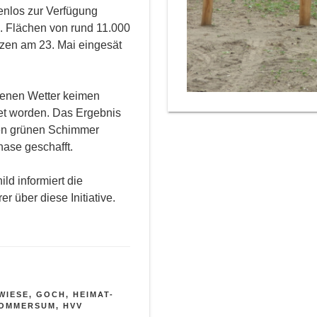
tenlos zur Verfügung
n. Flächen von rund 11.000
nzen am 23. Mai eingesät
kenen Wetter keimen
net worden. Das Ergebnis
nen grünen Schimmer
ase geschafft.
ld informiert die
 über diese Initiative.
WIESE
,
GOCH
,
HEIMAT-
OMMERSUM
,
HVV