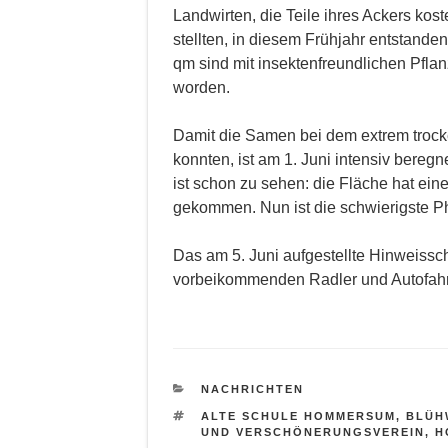
Landwirten, die Teile ihres Ackers kos
stellten, in diesem Frühjahr entstande
qm sind mit insektenfreundlichen Pfla
worden.
Damit die Samen bei dem extrem troc
konnten, ist am 1. Juni intensiv bereg
ist schon zu sehen: die Fläche hat ei
gekommen. Nun ist die schwierigste Ph
Das am 5. Juni aufgestellte Hinweisschi
vorbeikommenden Radler und Autofahrer
KATEGORIEN
NACHRICHTEN
SCHLAGWÖRTER
ALTE SCHULE HOMMERSUM
,
BLÜH
UND VERSCHÖNERUNGSVEREIN
,
H