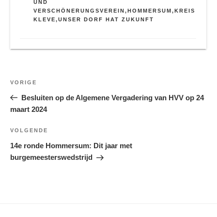
UND
VERSCHÖNERUNGSVEREIN
,
HOMMERSUM
,
KREIS
KLEVE
,
UNSER DORF HAT ZUKUNFT
Bericht
Vorig
VORIGE
navigatie
bericht
Besluiten op de Algemene Vergadering van HVV op 24
maart 2024
Volgend
VOLGENDE
Bericht
14e ronde Hommersum: Dit jaar met
burgemeesterswedstrijd