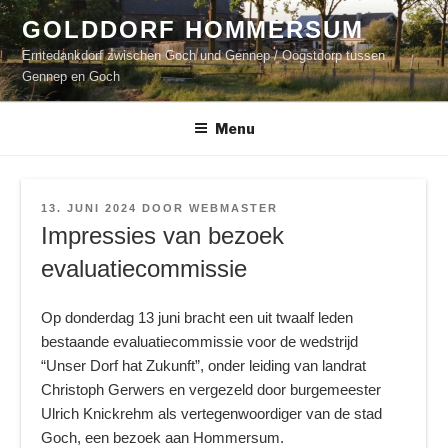
Naar
GOLDDORF HOMMERSUM
de
Erntedankdorf zwischen Goch und Gennep / Oogstdorp tussen
inhoud
Gennep en Goch
springen
Menu
GEPLAATST
13. JUNI 2024
DOOR
WEBMASTER
OP
Impressies van bezoek
evaluatiecommissie
Op donderdag 13 juni bracht een uit twaalf leden
bestaande evaluatiecommissie voor de wedstrijd
“Unser Dorf hat Zukunft”, onder leiding van landrat
Christoph Gerwers en vergezeld door burgemeester
Ulrich Knickrehm als vertegenwoordiger van de stad
Goch, een bezoek aan Hommersum.