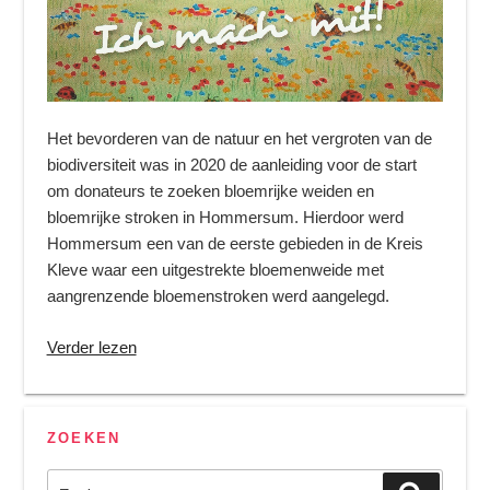
Het bevorderen van de natuur en het vergroten van de
biodiversiteit was in 2020 de aanleiding voor de start
om donateurs te zoeken bloemrijke weiden en
bloemrijke stroken in Hommersum. Hierdoor werd
Hommersum een van de eerste gebieden in de Kreis
Kleve waar een uitgestrekte bloemenweide met
aangrenzende bloemenstroken werd aangelegd.
“Bloeiende
Verder lezen
velden
en
bloemenstroken
ZOEKEN
voor
meer
Zoeken
Zoeken