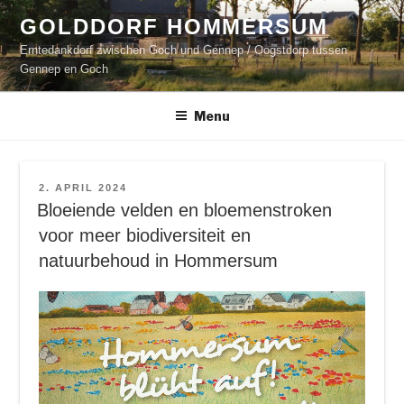
Naar
GOLDDORF HOMMERSUM
de
Erntedankdorf zwischen Goch und Gennep / Oogstdorp tussen
inhoud
Gennep en Goch
springen
Menu
GEPLAATST
2. APRIL 2024
OP
Bloeiende velden en bloemenstroken
voor meer biodiversiteit en
natuurbehoud in Hommersum