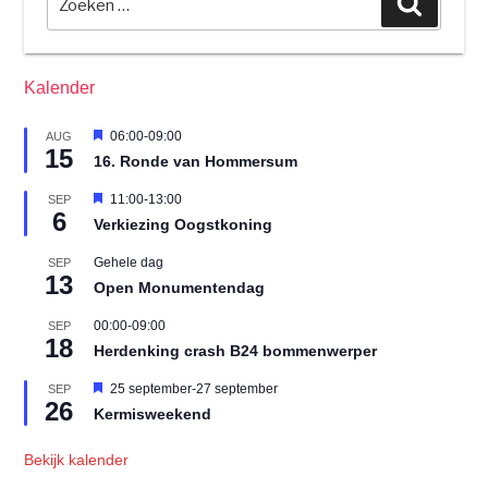
biodiversiteit
naar:
en
natuurbehoud
Kalender
in
Hommersum”
U
06:00
-
09:00
AUG
15
i
16. Ronde van Hommersum
t
g
U
11:00
-
13:00
SEP
e
6
i
l
Verkiezing Oogstkoning
t
i
g
c
Gehele dag
SEP
e
h
13
l
Open Monumentendag
t
i
c
00:00
-
09:00
SEP
h
18
Herdenking crash B24 bommenwerper
t
U
25 september
-
27 september
SEP
26
i
Kermisweekend
t
g
e
Bekijk kalender
l