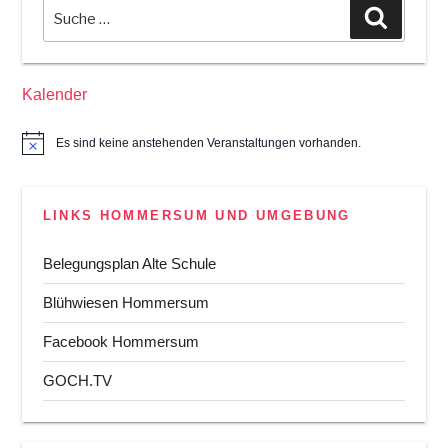
der
Suche
Suchen
Gemeinde
nach:
Gennep
abgelehnt!“
Kalender
Es sind keine anstehenden Veranstaltungen vorhanden.
H
i
n
w
e
LINKS HOMMERSUM UND UMGEBUNG
i
s
Belegungsplan Alte Schule
Blühwiesen Hommersum
Facebook Hommersum
GOCH.TV