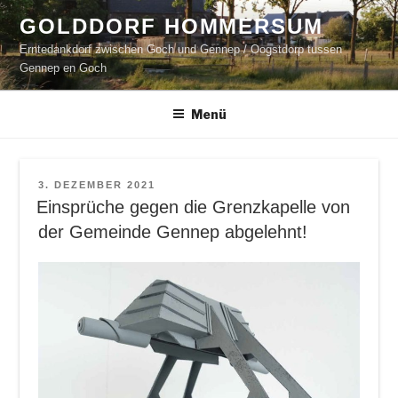
Zum
GOLDDORF HOMMERSUM
Inhalt
Erntedankdorf zwischen Goch und Gennep / Oogstdorp tussen
springen
Gennep en Goch
Menü
VERÖFFENTLICHT
3. DEZEMBER 2021
AM
Einsprüche gegen die Grenzkapelle von
der Gemeinde Gennep abgelehnt!