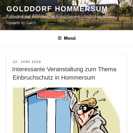
Zum
GOLDDORF HOMMERSUM
Inhalt
Erntedankdorf zwischen Goch und Gennep / Oogstdorp tussen
springen
Gennep en Goch
Menü
VERÖFFENTLICHT
22. JUNI 2026
AM
Interessante Veranstaltung zum Thema
Einbruchschutz in Hommersum