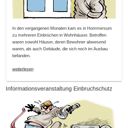
In den vergangenen Monaten kam es in Hommersum
zu mehreren Einbrüchen in Wohnhäuser. Betroffen
waren sowohl Häuser, deren Bewohner abwesend
waren, als auch Gebäude, die sich noch im Ausbau
befanden.
„Interessante
weiterlesen
Veranstaltung
zum
Informationsveranstaltung Einbruchschutz
Thema
Einbruchschutz
in
Hommersum“