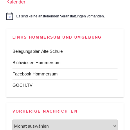
Kalender
Es sind keine anstehenden Veranstaltungen vorhanden.
H
i
n
w
e
LINKS HOMMERSUM UND UMGEBUNG
i
s
Belegungsplan Alte Schule
Blühwiesen Hommersum
Facebook Hommersum
GOCH.TV
VORHERIGE NACHRICHTEN
Vorherige
Nachrichten