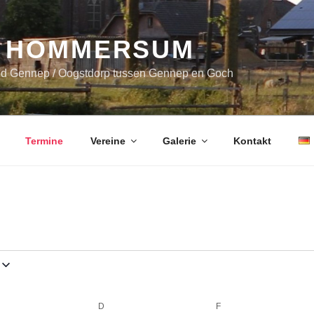
 HOMMERSUM
nd Gennep / Oogstdorp tussen Gennep en Goch
Termine
Vereine
Galerie
Kontakt
TTWOCH
D
DONNERSTAG
F
FREITAG