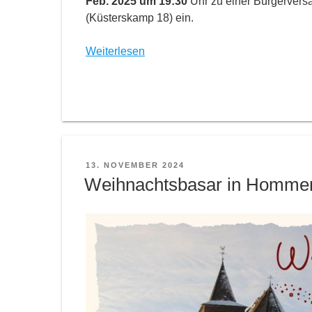
Feb. 2025 um 19:30
Uhr zu einer Bürgerver
(Küsterskamp 18) ein.
Weiterlesen
VERÖFFENTLICHT
13. NOVEMBER 2024
AM
Weihnachtsbasar in Homme