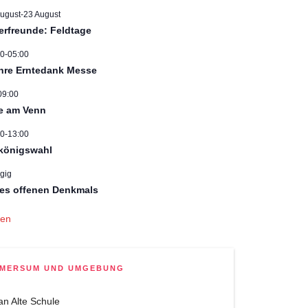
August
-
23 August
erfreunde: Feldtage
00
-
05:00
hre Erntedank Messe
09:00
e am Venn
00
-
13:00
königswahl
gig
es offenen Denkmals
gen
MMERSUM UND UMGEBUNG
an Alte Schule