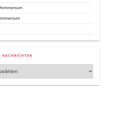
 Hommersum
Hommersum
E NACHRICHTEN
n