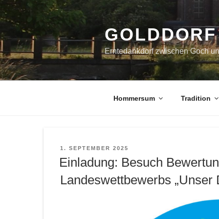
Zum
Inhalt
springen
GOLDDORF
Erntedankdorf zwischen Goch u
Hommersum
Tradition
VERÖFFENTLICHT
1. SEPTEMBER 2025
AM
Einladung: Besuch Bewertu
Landeswettbewerbs „Unser D