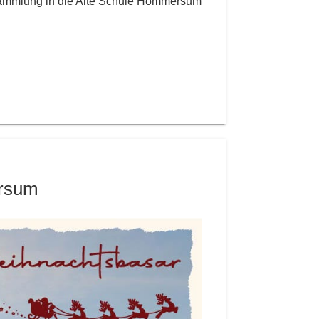
sammlung in die Alte Schule Hommersum
rsum