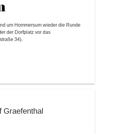
n und um Hommersum wieder die Runde
er der Dorfplatz vor das
traße 34).
uf Graefenthal