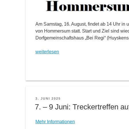
Am Samstag, 16. August, findet ab 14 Uhr i
von Hommersum statt. Start und Ziel sind wied
Dorfgemeinschaftshaus „Bei Regi“ (Huyskenss
weiterlesen
VERÖFFENTLICHT
3. JUNI 2025
AM
7. – 9 Juni: Treckertreffen a
Mehr Informationen